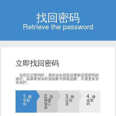
找回密码
Retrievethepassword
立即找回密码
当您忘记密码时，系统会向您提供重新设置密码的
途径。如果希望实时接收帐号风险提醒、开通更多安
全保护。
1.
2.
3.
4.
账
选
验
修
号核
择密
证信
改密
实
保工
息
码
具